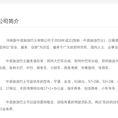
公司简介
河南新中原旅游巴士有限公司于2016年成立(简称：中原旅游巴士)，注册资
坚持以"安全、服务、信誉"为宗旨，服务于广大的郑州市民、国内人士、企事
中原旅游巴士服务项目有：郑州大巴车出租、郑州中巴车出租、郑州旅游大
出租、各种大巴、中巴、商务车、小轿车，商务考察、外事接待、等用车。
中原旅游巴士可提供车的型有：宇通，金龙，61座位，57+2座、53+2座、45+2
位、17座位、丰田考斯特出租17+1+办公桌，瑞丰商务、别克商务，小车等等
中原旅游巴士可以提供爱岗敬业、训练有素的驾驶员队员。将以“良好的信誉
社会各界。