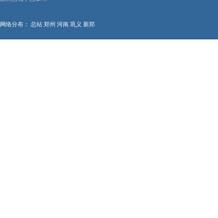
网络分布：
总站
郑州
河南
巩义
新郑