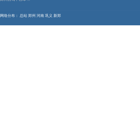
网络分布：
总站
郑州
河南
巩义
新郑