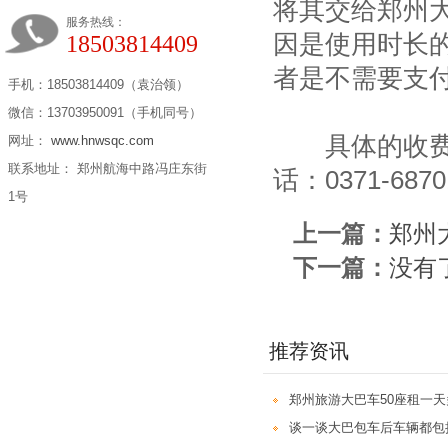
将其交给郑州
服务热线：
因是使用时长
18503814409
者是不需要支
手机：18503814409（袁治领）
微信：13703950091（手机同号）
具体的收费
网址：
www.hnwsqc.com
联系地址： 郑州航海中路冯庄东街
话：0371-6870
1号
上一篇：
郑州
下一篇：
没有
推荐资讯
郑州旅游大巴车50座租一
谈一谈大巴包车后车辆都包