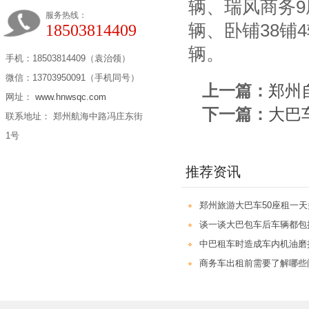
辆、瑞风商务9
服务热线：
辆、卧铺38铺4
18503814409
辆。
手机：18503814409（袁治领）
微信：13703950091（手机同号）
上一篇：
郑州
网址：
www.hnwsqc.com
下一篇：
大巴
联系地址： 郑州航海中路冯庄东街
1号
推荐资讯
郑州旅游大巴车50座租一
谈一谈大巴包车后车辆都包
中巴租车时造成车内机油磨
商务车出租前需要了解哪些