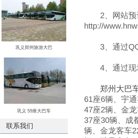
2、网站预订
http://www.
3、通过QQ：1
巩义郑州旅游大巴
4、通过现场
郑州大巴
61座6辆、宇通
47座2辆、金龙
巩义 59座大巴车
37座30辆、成
联系我们
辆、金龙客车2