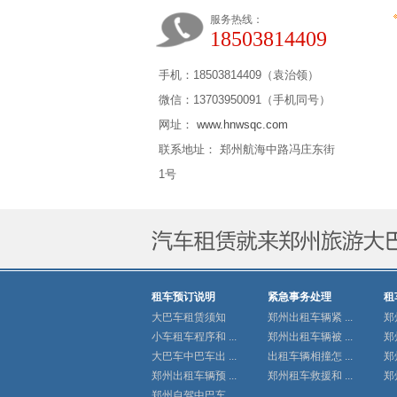
服务热线：
18503814409
手机：18503814409（袁治领）
微信：13703950091（手机同号）
网址：
www.hnwsqc.com
联系地址： 郑州航海中路冯庄东街
1号
租车预订说明
紧急事务处理
租
大巴车租赁须知
郑州出租车辆紧 ...
郑
小车租车程序和 ...
郑州出租车辆被 ...
郑
大巴车中巴车出 ...
出租车辆相撞怎 ...
郑
郑州出租车辆预 ...
郑州租车救援和 ...
郑
郑州自驾中巴车 ...