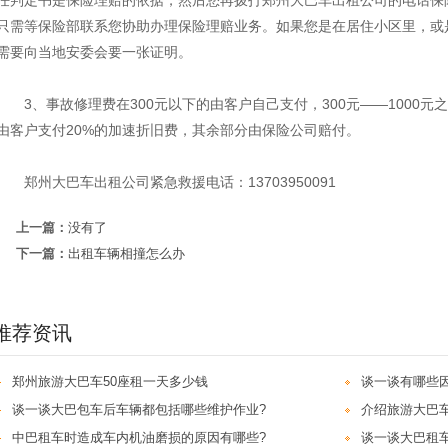
任判定书是保险理赔的依据，然后您再拨打郑州大巴车出租公司的电话保
只需等保险部联系您协助办理保险理赔业务。如果您是在居住小区里，或
需要向当地安委会要一张证明。
3、事故修理费在300元以下的由客户自己支付，300元——1000元之
由客户支付20%的加速折旧费，其余部分由保险公司赔付。
郑州大巴车出租公司紧急救援电话：13703950091
上一篇：
没有了
下一篇：
出租车辆相撞怎么办
推荐资讯
郑州旅游大巴车50座租一天多少钱
谈一谈有哪些
谈一谈大巴包车后车辆都包括哪些维护作业?
介绍旅游大巴车
中巴租车时造成车内机油磨损的原因有哪些?
谈一谈大巴租