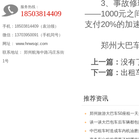
3、事故修理费
服务热线：
——1000元
18503814409
支付20%的加
手机：18503814409（袁治领）
微信：13703950091（手机同号）
郑州大巴车出租
网址：
www.hnwsqc.com
联系地址： 郑州航海中路冯庄东街
上一篇：
没有
1号
下一篇：
出租
推荐资讯
郑州旅游大巴车50座租一
谈一谈大巴包车后车辆都包
中巴租车时造成车内机油磨