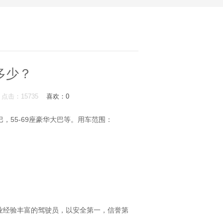
多少？
com 点击：15735
喜欢：
0
中巴，55-69座豪华大巴等。用车范围：
业经验丰富的驾驶员，以安全第一，信誉第