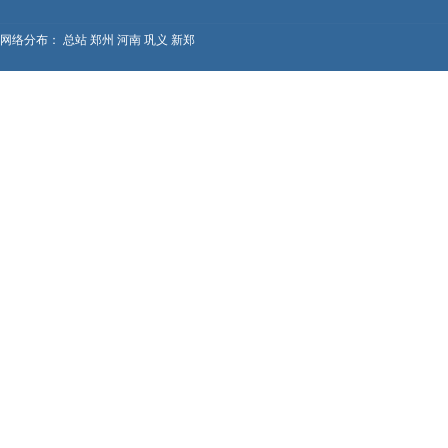
网络分布：
总站
郑州
河南
巩义
新郑