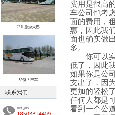
费用是很高
车公司也考
面的费用，
郑州旅游大巴
惠，因此我
面也确实做
多。
你可以实地
低了，因此
如果你是公
59座大巴车
支出了，因
更加的轻松
联系我们
任何人都是
看到一个公
服务热线：
18503814409